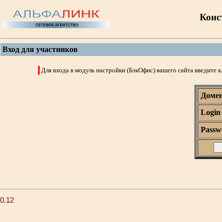
Конс
Вход для участников
Для входа в модуль настройки (БэкОфис) вашего сайта введите 
Доме
Login
Passw
0.12